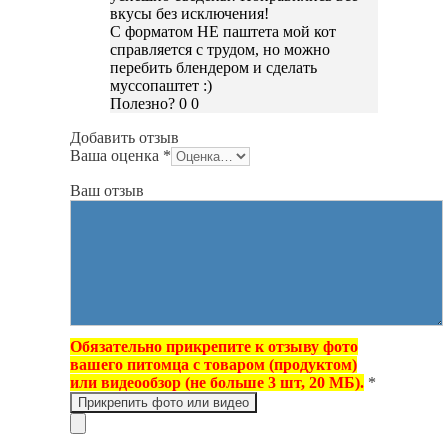
вкусы без исключения!
С форматом НЕ паштета мой кот
справляется с трудом, но можно
перебить блендером и сделать
муссопаштет :)
Полезно?
0
0
Добавить отзыв
Ваша оценка
*
Ваш отзыв
Обязательно прикрепите к отзыву фото
вашего питомца с товаром (продуктом)
или видеообзор (не больше 3 шт, 20 МБ).
*
Прикрепить фото или видео