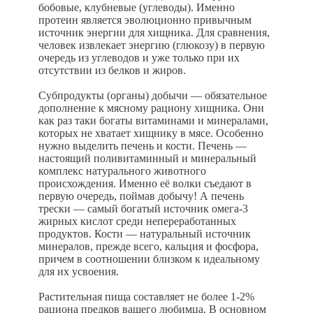
бобовые, клубневые (углеводы). Именно
протеин является эволюционно привычным
источник энергии для хищника. Для сравнения,
человек извлекает энергию (глюкозу) в первую
очередь из углеводов и уже только при их
отсутствии из белков и жиров.
Субпродукты (органы) добычи — обязательное
дополнение к мясному рациону хищника. Они
как раз таки богаты витаминами и минералами,
которых не хватает хищнику в мясе. Особенно
нужно выделить печень и кости. Печень —
настоящий поливитаминный и минеральный
комплекс натурального животного
происхождения. Именно её волки съедают в
первую очередь, поймав добычу! А печень
трески — самый богатый источник омега-3
жирных кислот среди непереработанных
продуктов. Кости — натуральный источник
минералов, прежде всего, кальция и фосфора,
причем в соотношении близком к идеальному
для их усвоения.
Растительная пища составляет не более 1-2%
рациона предков вашего любимца. В основном