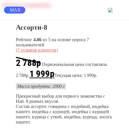
Перейти к содержимому
MAX
Ассорти-8
Рейтинг
4.86
из 5 на основе опроса
7
пользователей
(
7
отзывов клиентов)
2 788
р
Первоначальная цена составляла
1 999
р
2 788р.
Текущая цена: 1 999р.
Масса продукта: 2000 г
Прекрасный выбор для первого знакомства с
Hati. 8 разных вкусов.
Состав ассорти: говядина с индейкой, индейка
паштет, индейка с курицей, индейка с курицей
паштет, курица с уткой, индейка, курица, лосось
паштет.