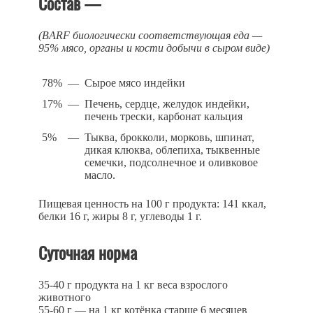
Состав —
(BARF биологически соответствующая еда —
95% мясо, органы и кости добычи в сыром виде)
78%
—
Сырое мясо индейки
17%
—
Печень, сердце, желудок индейки,
печень трески, карбонат кальция
5%
—
Тыква, брокколи, морковь, шпинат,
дикая клюква, облепиха, тыквенные
семечки, подсолнечное и оливковое
масло.
Пищевая ценность на 100 г продукта: 141 ккал,
белки 16 г, жиры 8 г, углеводы 1 г.
Суточная норма
35-40 г продукта на 1 кг веса взрослого
животного
55-60 г — на 1 кг котёнка старше 6 месяцев